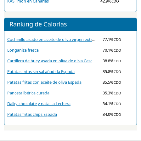
KAS limón en Canarias
42.9%
CDO
Ranking de Calorías
Cochinillo asado en aceite de oliva virgen extra Cascajares
77.1%
CDO
Longaniza fresca
70.1%
CDO
Carrillera de buey asada en oliva de oliva Cascajares
38.8%
CDO
Patatas fritas sin sal añadida Espada
35.8%
CDO
Patatas fritas con aceite de oliva Espada
35.5%
CDO
Panceta ibérica curada
35.3%
CDO
Dalky chocolate y nata La Lechera
34.1%
CDO
Patatas fritas chips Espada
34.0%
CDO