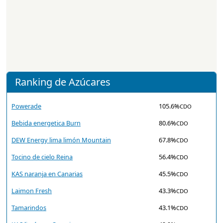
Ranking de Azúcares
Powerade
105.6%
CDO
Bebida energetica Burn
80.6%
CDO
DEW Energy lima limón Mountain
67.8%
CDO
Tocino de cielo Reina
56.4%
CDO
KAS naranja en Canarias
45.5%
CDO
Laimon Fresh
43.3%
CDO
Tamarindos
43.1%
CDO