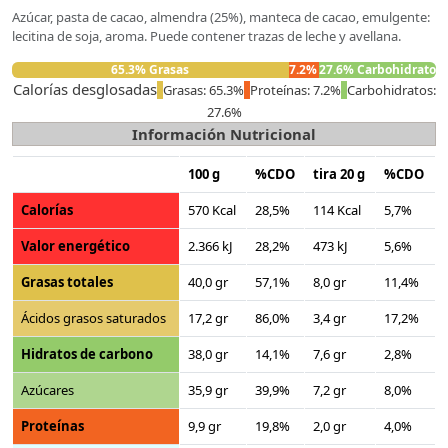
Azúcar, pasta de cacao, almendra (25%), manteca de cacao, emulgente:
lecitina de soja, aroma. Puede contener trazas de leche y avellana.
65.3% Grasas
7.2% Proteínas
27.6% Carbohidratos
Calorías desglosadas
Grasas: 65.3%
Proteínas: 7.2%
Carbohidratos:
27.6%
Información Nutricional
100 g
%CDO
tira 20 g
%CDO
Calorías
570 Kcal
28,5%
114 Kcal
5,7%
Valor energético
2.366 kJ
28,2%
473 kJ
5,6%
Grasas totales
40,0 gr
57,1%
8,0 gr
11,4%
Ácidos grasos saturados
17,2 gr
86,0%
3,4 gr
17,2%
Hidratos de carbono
38,0 gr
14,1%
7,6 gr
2,8%
Azúcares
35,9 gr
39,9%
7,2 gr
8,0%
Proteínas
9,9 gr
19,8%
2,0 gr
4,0%