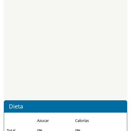
Dieta
Azucar
Calorías
Total
0%
0%