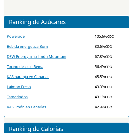
Ranking de Azúcares
Powerade
105.6%
CDO
Bebida energetica Burn
80.6%
CDO
DEW Energy lima limón Mountain
67.8%
CDO
Tocino de cielo Reina
56.4%
CDO
KAS naranja en Canarias
45.5%
CDO
Laimon Fresh
43.3%
CDO
Tamarindos
43.1%
CDO
KAS limón en Canarias
42.9%
CDO
Ranking de Calorías