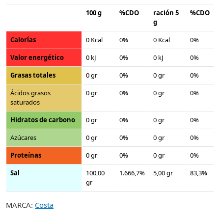
100 g
%CDO
ración 5
%CDO
g
Calorías
0 Kcal
0%
0 Kcal
0%
Valor energético
0 kJ
0%
0 kJ
0%
Grasas totales
0 gr
0%
0 gr
0%
Ácidos grasos
0 gr
0%
0 gr
0%
saturados
Hidratos de carbono
0 gr
0%
0 gr
0%
Azúcares
0 gr
0%
0 gr
0%
Proteínas
0 gr
0%
0 gr
0%
Sal
100,00
1.666,7%
5,00 gr
83,3%
gr
MARCA:
Costa