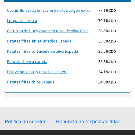
Cochinillo asado en aceite de oliva virgen extra Cascajares
77.1%
CDO
Longaniza fresca
70.1%
CDO
Carrillera de buey asada en oliva de oliva Cascajares
38.8%
CDO
Patatas fritas sin sal añadida Espada
35.8%
CDO
Patatas fritas con aceite de oliva Espada
35.5%
CDO
Panceta ibérica curada
35.3%
CDO
Dalky chocolate y nata La Lechera
34.1%
CDO
Patatas fritas chips Espada
34.0%
CDO
Secondary Menu
Política de cookies
Renuncia de responsabilidad