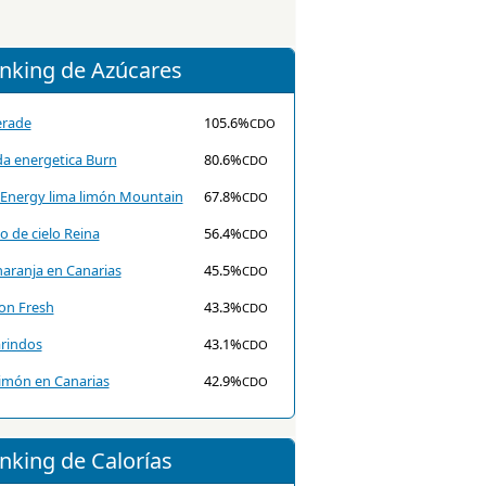
nking de Azúcares
rade
105.6%
CDO
da energetica Burn
80.6%
CDO
Energy lima limón Mountain
67.8%
CDO
o de cielo Reina
56.4%
CDO
aranja en Canarias
45.5%
CDO
on Fresh
43.3%
CDO
rindos
43.1%
CDO
imón en Canarias
42.9%
CDO
nking de Calorías