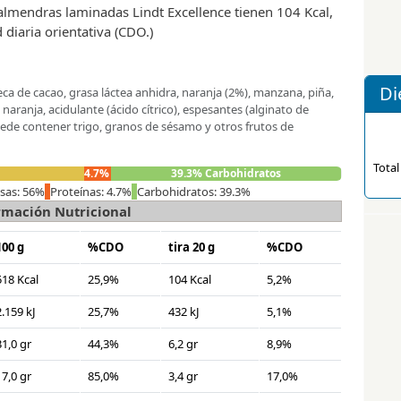
almendras laminadas Lindt Excellence tienen 104 Kcal,
 diaria orientativa (CDO.)
Di
ca de cacao, grasa láctea anhidra, naranja (2%), manzana, piña,
naranja, acidulante (ácido cítrico), espesantes (alginato de
 Puede contener trigo, granos de sésamo y otros frutos de
Total
4.7% Proteínas
39.3% Carbohidratos
sas: 56%
Proteínas: 4.7%
Carbohidratos: 39.3%
rmación Nutricional
100 g
%CDO
tira 20 g
%CDO
518 Kcal
25,9%
104 Kcal
5,2%
2.159 kJ
25,7%
432 kJ
5,1%
31,0 gr
44,3%
6,2 gr
8,9%
17,0 gr
85,0%
3,4 gr
17,0%