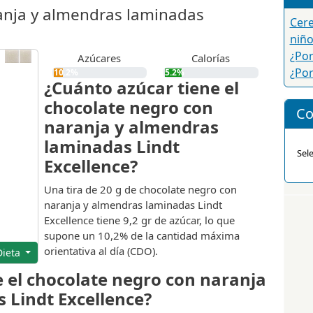
anja y almendras laminadas
Cere
niño
¿Po
Azúcares
Calorías
¿Por
10.2%
5.2%
¿Cuánto azúcar tiene el
chocolate negro con
Co
naranja y almendras
laminadas Lindt
Sel
Excellence?
Una tira de 20 g de chocolate negro con
naranja y almendras laminadas Lindt
Excellence tiene 9,2 gr de azúcar, lo que
supone un 10,2% de la cantidad máxima
orientativa al día (CDO).
Dieta
e el chocolate negro con naranja
 Lindt Excellence?