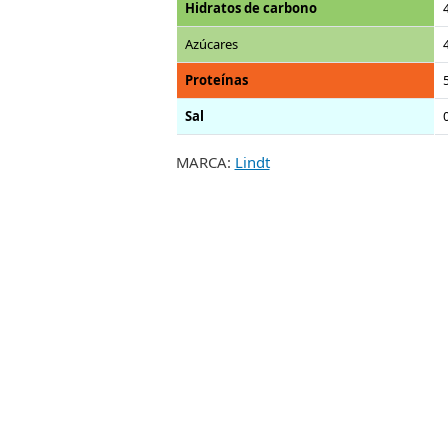
Hidratos de carbono
Azúcares
Proteínas
5
Sal
MARCA:
Lindt