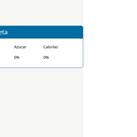
eta
Azucar
Calorías
0%
0%