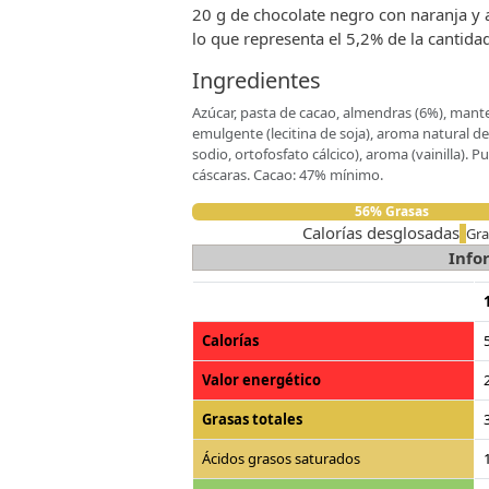
20 g de chocolate negro con naranja y 
lo que representa el 5,2% de la cantidad
Ingredientes
Azúcar, pasta de cacao, almendras (6%), mante
emulgente (lecitina de soja), aroma natural de 
sodio, ortofosfato cálcico), aroma (vainilla).
cáscaras. Cacao: 47% mínimo.
56% Grasas
Calorías desglosadas
Gra
Info
Calorías
Valor energético
Grasas totales
Ácidos grasos saturados