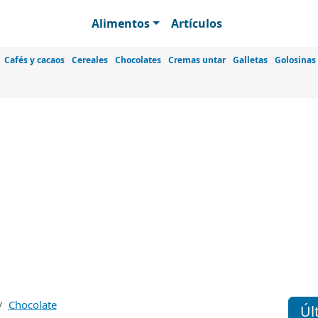
Pasar al contenido principal
Navegación principal
Alimentos
Artículos
Cafés y cacaos
Cereales
Chocolates
Cremas untar
Galletas
Golosinas
Chocolate
Úl