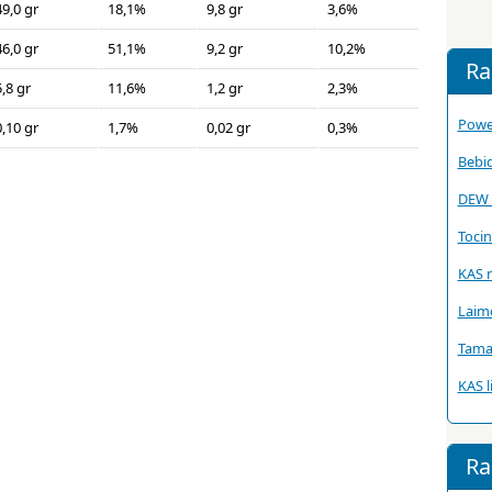
49,0 gr
18,1%
9,8 gr
3,6%
46,0 gr
51,1%
9,2 gr
10,2%
Ra
,8 gr
11,6%
1,2 gr
2,3%
Powe
0,10 gr
1,7%
0,02 gr
0,3%
Bebi
DEW 
Tocin
KAS n
Laim
Tama
KAS l
Ra