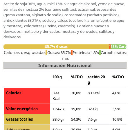
Aceite de soja 36%, agua, miel 15%, vinagre de alcohol, yema de huevo,
semillas de mostaza 2% (contiene sulfitos), azúcar, sal, espesantes
(goma xantana, alginato de sodio), conservador (sorbato potásico),
antioxidantes (EDTA disódico y cálcio, tocoferol), aroma (contiene apio
y mostaza), colorantes (luteína, caramelo). Contiene huevos y
derivados, miel, apio y derivados, mostaza y derivados, sulfitos y
derivados
85.7% Grasas
1.3% Proteí
13% Carboh
Calorías desglosadas
Grasas: 85.7%
Proteínas: 1.3%
Carbohidratos:
13%
Información Nutricional
100 g
%CDO
ración 20
%CDO
g
Calorías
399
20,0%
80 Kcal
4,0%
Kcal
Valor energético
1.647 kJ
19,6%
329 kJ
3,9%
Grasas totales
38,0 gr
54,3%
7,6 gr
10,9%
Ácidos grasos
6,0 gr
30,0%
1,2 gr
6,0%