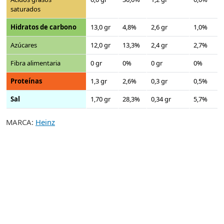
saturados
Hidratos de carbono
13,0 gr
4,8%
2,6 gr
1,0%
Azúcares
12,0 gr
13,3%
2,4 gr
2,7%
Fibra alimentaria
0 gr
0%
0 gr
0%
Proteínas
1,3 gr
2,6%
0,3 gr
0,5%
Sal
1,70 gr
28,3%
0,34 gr
5,7%
MARCA:
Heinz