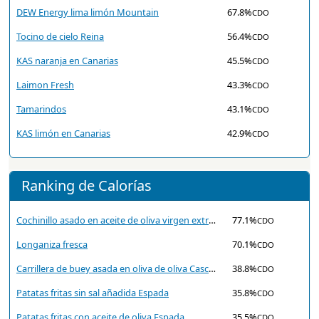
DEW Energy lima limón Mountain
67.8%
CDO
Tocino de cielo Reina
56.4%
CDO
KAS naranja en Canarias
45.5%
CDO
Laimon Fresh
43.3%
CDO
Tamarindos
43.1%
CDO
KAS limón en Canarias
42.9%
CDO
Ranking de Calorías
Cochinillo asado en aceite de oliva virgen extra Cascajares
77.1%
CDO
Longaniza fresca
70.1%
CDO
Carrillera de buey asada en oliva de oliva Cascajares
38.8%
CDO
Patatas fritas sin sal añadida Espada
35.8%
CDO
Patatas fritas con aceite de oliva Espada
35.5%
CDO