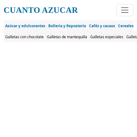
Pasar al contenido principal
CUANTO AZUCAR
Azúcar y edulcorantes
Bollería y Repostería
Cafés y cacaos
Cereales
Galletas con chocolate
Galletas de mantequilla
Galletas especiales
Gallet