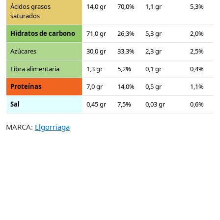
Ácidos grasos
14,0 gr
70,0%
1,1 gr
5,3%
saturados
Hidratos de carbono
71,0 gr
26,3%
5,3 gr
2,0%
Azúcares
30,0 gr
33,3%
2,3 gr
2,5%
Fibra alimentaria
1,3 gr
5,2%
0,1 gr
0,4%
Proteínas
7,0 gr
14,0%
0,5 gr
1,1%
Sal
0,45 gr
7,5%
0,03 gr
0,6%
MARCA:
Elgorriaga