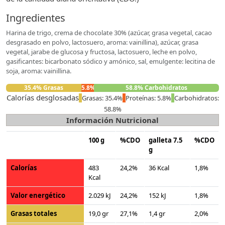
Ingredientes
Harina de trigo, crema de chocolate 30% (azúcar, grasa vegetal, cacao
desgrasado en polvo, lactosuero, aroma: vainillina), azúcar, grasa
vegetal, jarabe de glucosa y fructosa, lactosuero, leche en polvo,
gasificantes: bicarbonato sódico y amónico, sal, emulgente: lecitina de
soja, aroma: vainillina.
35.4% Grasas
5.8% Proteínas
58.8% Carbohidratos
Calorías desglosadas
Grasas: 35.4%
Proteínas: 5.8%
Carbohidratos:
58.8%
Información Nutricional
100 g
%CDO
galleta 7.5
%CDO
g
Calorías
483
24,2%
36 Kcal
1,8%
Kcal
Valor energético
2.029 kJ
24,2%
152 kJ
1,8%
Grasas totales
19,0 gr
27,1%
1,4 gr
2,0%