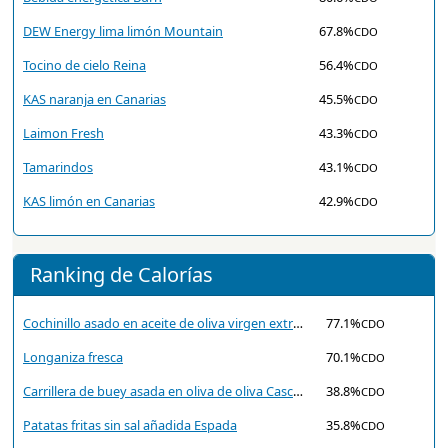
DEW Energy lima limón Mountain
67.8%
CDO
Tocino de cielo Reina
56.4%
CDO
KAS naranja en Canarias
45.5%
CDO
Laimon Fresh
43.3%
CDO
Tamarindos
43.1%
CDO
KAS limón en Canarias
42.9%
CDO
Ranking de Calorías
Cochinillo asado en aceite de oliva virgen extra Cascajares
77.1%
CDO
Longaniza fresca
70.1%
CDO
Carrillera de buey asada en oliva de oliva Cascajares
38.8%
CDO
Patatas fritas sin sal añadida Espada
35.8%
CDO