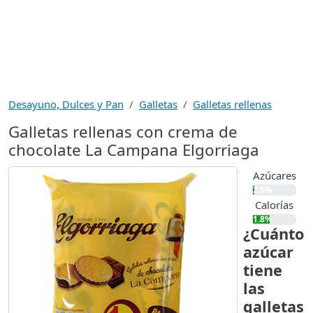
Desayuno, Dulces y Pan
Galletas
Galletas rellenas
Galletas rellenas con crema de
chocolate La Campana Elgorriaga
Azúcares
2.5%
Calorías
1.8%
¿Cuánto
azúcar
tiene
las
galletas