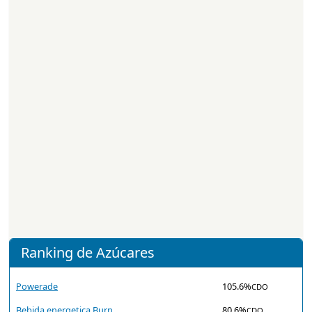
Ranking de Azúcares
Powerade
105.6%
CDO
Bebida energetica Burn
80.6%
CDO