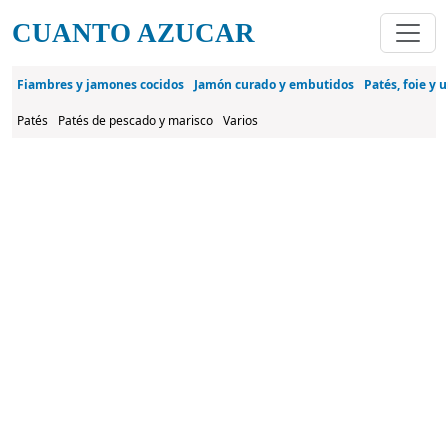
Pasar al contenido principal
CUANTO AZUCAR
Fiambres y jamones cocidos
Jamón curado y embutidos
Patés, foie y 
Patés
Patés de pescado y marisco
Varios